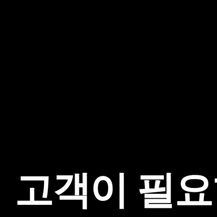
고
객
이
필
요