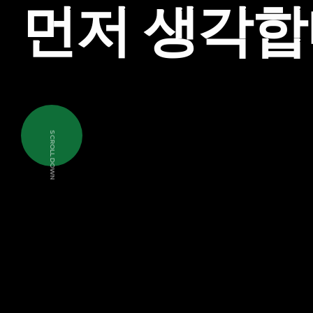
먼
저
생
각
합
SCROLL DOWN