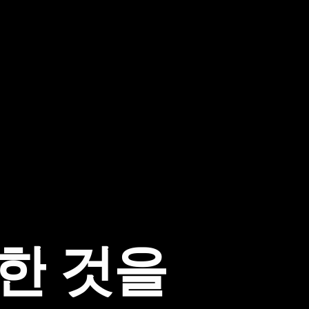
한
것
을